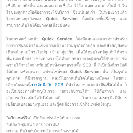
เชื่อถือมากยิ่งขึ้น ส่งผลต่อความเชื่อใจ ไว้ใจ และกลายมาเป็นที่ 1 ใน
ใจของลูกค้าเมื่อต้องการจะใช้บริการ ซึ่งแน่นอนว่า ในระยะยาวแล้ว
โอกาสทางธุรกิจของ
Quick Service
ก็จะมีมากขึ้นเรื่อยๆ และ
สามารถเติบโตได้อย่างต่อเนื่องมั่นคง
ในอนาคตข้างหน้า
Quick Service
ก็ยังมีแผนและแนวทางสำหรับ
การหาพันธมิตรอันแข็งแกร่งเข้ามาร่วมธุรกิจด้วยอีก และที่สำคัญยังคง
เดินหน้าหาบริการใหม่ๆ เข้ามาสู่ธุรกิจ เพื่อให้ตอบโจทย์ลูกค้าได้มาก
ขึ้น และเพื่อสร้างช่องทางรายได้ที่หลากหลายและมั่นคงให้กับสาขา ซึ่ง
ความไว้วางใจจากพันธมิตรทั้งหลายรวมทั้ง SCB นี้ ก็เป็นสิ่งที่การันตี
ได้ดีอย่างชัดเจนว่า แฟรนไชส์ของ
Quick Service
นั้น เป็นธุรกิจ
คุณภาพ ที่มีมาตรฐาน และมีโอกาสเติบโตได้อย่างมั่นคง ในขณะ
เดียวกันตอนนี้
การจับมือกับ SCB
ที่ทำให้สาขาแนะนำ
สินเชื่อ
ได้นั้น ก็
จะเป็นช่องทางสำคัญในการ “ยกระดับรายได้” ให้กับสาขา และ
สามารถก้าวเติบโตไปได้อย่างดี ในกระแสเศรษฐกิจที่มีการ
เปลี่ยนแปลงอย่างรุนแรง และผู้คนต้องการเข้าถึงแหล่งเงินทุน
“ควิก เซอร์วิส”
เปิดรับแฟรนไชส์ทั่วประเทศ
*เพียง 1 ชุมชน 1 สาขาเท่านั้น*
มาร่วมเติบโตกับโอกาสในการสร้างรายได้