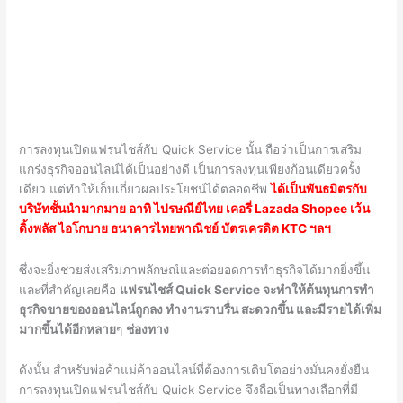
การลงทุนเปิดแฟรนไชส์กับ
Quick Service
นั้น ถือว่าเป็นการเสริม
แกร่งธุรกิจออนไลน์ได้เป็นอย่างดี เป็นการลงทุนเพียงก้อนเดียวครั้ง
เดียว แต่ทำให้เก็บเกี่ยวผลประโยชน์ได้ตลอดชีพ
ได้เป็นพันธมิตรกับ
บริษัทชั้นนำมากมาย อาทิ ไปรษณีย์ไทย เคอรี่
Lazada Shopee เว้น
ดิ้งพลัส ไอโกบาย ธนาคารไทยพาณิชย์ บัตรเครดิต KTC
ฯลฯ
ซึ่งจะยิ่งช่วยส่งเสริมภาพลักษณ์และต่อยอดการทำธุรกิจได้มากยิ่งขึ้น
และที่สำคัญเลยคือ
แฟรนไชส์
Quick Service
จะทำให้ต้นทุนการทำ
ธุรกิจขายของออนไลน์ถูกลง ทำงานราบรื่น สะดวกขึ้น และมีรายได้เพิ่ม
มากขึ้นได้อีกหลาย
ๆ
ช่องทาง
ดังนั้น สำหรับพ่อค้าแม่ค้าออนไลน์ที่ต้องการเติบโตอย่างมั่นคงยั่งยืน
การลงทุนเปิดแฟรนไชส์กับ
Quick Service
จึงถือเป็นทางเลือกที่มี