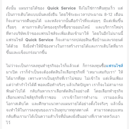
ดังนั้น แผนรายได้ของ
Quick Service
จึงไม่ใช่การคืนทุนเร็ว แต่
เป็นการเติบโตแบบมั่นคงยั่งยืน โดยใช้ระยะเวลาประมาณ 8-12 เดือน
ก็จะสามารถคืนทุนได้ และหลังจากนั้นคือกำไรที่จะค่อยๆ มีแต่เพิ่มขึ้น
เรื่อยๆ ตามการเติบโตของธุรกิจซื้อขายออนไลน์ และบริการใหม่ๆ
ที่ทางบริษัทเจ้าของแฟรนไชส์จะเพิ่มเติมเข้ามาให้ โดยในอีกไม่นานนี้
แฟรนไชส์
Quick Service
ก็จะสามารถปล่อยสินเชื่อบ้านและรถยนต์
ได้ด้วย จึงยิ่งทำให้มีช่องทางในการสร้างรายได้และการเติบโตที่มาก
ขึ้นและแข็งแกร่งมากขึ้น
ไม่ว่าจะเป็นการลงทุนทำธุรกิจอะไรก็แล้วแต่ ก็การลงทุนซื้อ
แฟรนไชส์
มาเปิด เราก็จำเป็นจะต้องตัดสินใจเลือกธุรกิจที่ “เหมาะสมกับเรา” ให้
ได้มากที่สุด เพราะหากเป็นธุรกิจที่เราไม่ชอบ ไม่เข้าใจ แต่เห็นเพียง
แค่ว่าทำกำไรได้ดี พอลงมือทำจริงๆ แล้วเกิดปัญหา เราก็จะไม่สามารถ
ฟันฝ่าไปได้ กลับกันหากเราเลือกตัดสินใจอย่างดี โดยเลือกทำธุรกิจ
เลือกแฟรนไชส์ธุรกิจที่เราชอบ เราเข้าใจการทำงาน เรามองเห็น
โอกาสเติบโต และศึกษาแนวทางแผนรายได้อย่างตั้งใจจริงๆ แล้วนั้น
จะทำให้ในการลงทุนของเราเงินทุกบาททุกสตางค์ สามารถตอบแทน
กลับคืนเรามาได้เป็นความสำเร็จที่มั่นคงยั่งยืนอย่างที่เราคาดหวังเอา
ไว้