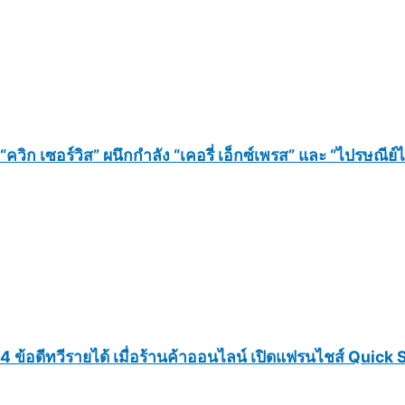
“ควิก เซอร์วิส” ผนึกกำลัง “เคอรี่ เอ็กซ์เพรส” และ “ไปรษณี
4 ข้อดีทวีรายได้ เมื่อร้านค้าออนไลน์ เปิดแฟรนไชส์ Quick 