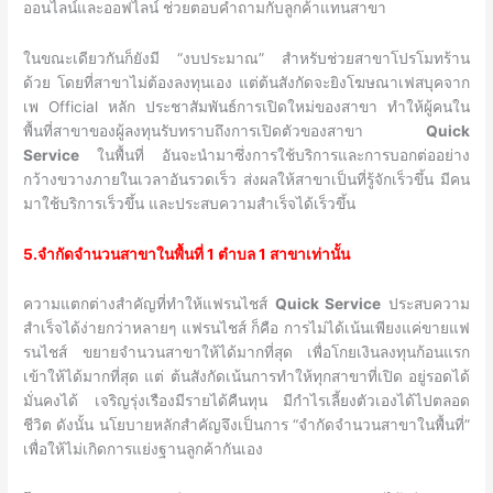
ออนไลน์และออฟไลน์ ช่วยตอบคำถามกับลูกค้าแทนสาขา
ในขณะเดียวกันก็ยังมี “งบประมาณ” สำหรับช่วยสาขาโปรโมทร้าน
ด้วย โดยที่สาขาไม่ต้องลงทุนเอง แต่ต้นสังกัดจะยิงโฆษณาเฟสบุคจาก
เพ Official หลัก ประชาสัมพันธ์การเปิดใหม่ของสาขา ทำให้ผู้คนใน
พื้นที่สาขาของผู้ลงทุนรับทราบถึงการเปิดตัวของสาขา
Quick
Service
ในพื้นที่ อันจะนำมาซึ่งการใช้บริการและการบอกต่ออย่าง
กว้างขวางภายในเวลาอันรวดเร็ว ส่งผลให้สาขาเป็นที่รู้จักเร็วขึ้น มีคน
มาใช้บริการเร็วขึ้น และประสบความสำเร็จได้เร็วขึ้น
5.จำกัดจำนวนสาขาในพื้นที่ 1 ตำบล 1 สาขาเท่านั้น
ความแตกต่างสำคัญที่ทำให้แฟรนไชส์
Quick Service
ประสบความ
สำเร็จได้ง่ายกว่าหลายๆ แฟรนไชส์ ก็คือ การไม่ได้เน้นเพียงแค่ขายแฟ
รนไชส์ ขยายจำนวนสาขาให้ได้มากที่สุด เพื่อโกยเงินลงทุนก้อนแรก
เข้าให้ได้มากที่สุด แต่ ต้นสังกัดเน้นการทำให้ทุกสาขาที่เปิด อยู่รอดได้
มั่นคงได้ เจริญรุ่งเรืองมีรายได้คืนทุน มีกำไรเลี้ยงตัวเองได้ไปตลอด
ชีวิต ดังนั้น นโยบายหลักสำคัญจึงเป็นการ “จำกัดจำนวนสาขาในพื้นที่”
เพื่อให้ไม่เกิดการแย่งฐานลูกค้ากันเอง