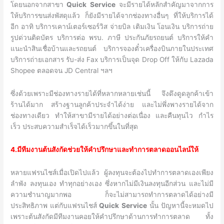
โดยนอกจากสาขา
Quick Service
จะมีรายได้หลักสำคัญมาจากการ
ให้บริการขนส่งพัสดุแล้ว ก็ยังมีรายได้จากช่องทางอื่นๆ ที่ให้บริการได้
อีก อาทิ บริการเคาน์เตอร์เซอร์วิส จ่ายบิล เติมเงิน โอนเงิน บริการถ่าย
รูปด่วนติดบัตร บริการต่อ พรบ. ภาษี ประกันภัยรถยนต์ บริการให้คำ
แนะนำสินเชื่อบ้านและรถยนต์ บริการจองตั๋วเครื่องบินภายในประเทศ
บริการถ่ายเอกสาร รับ-ส่ง Fax บริการเป็นจุด Drop Off ให้กับ Lazada
Shopee ตลอดจน JD Central ฯลฯ
ซึ่งด้วยเพราะมีช่องทางรายได้ที่หลากหลายเช่นนี้ จึงดึงดูดลูกค้าเข้า
ร้านได้มาก สร้างฐานลูกค้าประจำได้ง่าย และไม่พึ่งพางรายได้จาก
ช่องทางเดียว ทำให้สาขามีรายได้อย่างต่อเนื่อง และคืนทุนไว กำไร
เร็ว ประสบความสำเร็จได้เร็วมากขึ้นในที่สุด
4.มีทีมงานต้นสังกัดช่วยให้คำปรึกษาและทำการตลาดออนไลน์ให้
หลายแฟรนไชส์เมื่อเปิดไปแล้ว ผู้ลงทุนจะต้องไปทำการตลาดเองเพียง
ลำพัง ลงทุนเอง ทำทุกอย่างเอง ซึ่งหากไม่มีเงินลงทุนอีกส่วน และไม่มี
ความชำนาญมากพอ ก็จะไม่สามารถทำการตลาดได้อย่างมี
ประสิทธิภาพ แต่กับแฟรนไชส์
Quick Service
นั้น ปัญหานี้จะหมดไป
เพราะต้นสังกัดมีทีมงานคอยให้คำปรึกษาด้านการทำการตลาด ทั้ง