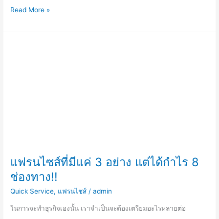
Read More »
แฟ
รน
ไซส์
ที่
มี
แค่
3
อย่าง
แต่
ได้
กำไร
แฟรนไซส์ที่มีแค่ 3 อย่าง แต่ได้กำไร 8
8
ช่องทาง!!
ช่อง
ทาง!!
Quick Service
,
แฟรนไชส์
/
admin
ในการจะทำธุรกิจเองนั้น เราจำเป็นจะต้องเตรียมอะไรหลายต่อ