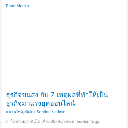
Read More »
ธุรกิจ
ขนส่ง
กับ
7
เหตุผล
ที่
ทำให้
เป็น
ธุรกิจ
มา
แรง
ธุรกิจขนส่ง กับ 7 เหตุผลที่ทำให้เป็น
ยุค
ธุรกิจมาแรงยุคออนไลน์
ออนไลน์
แฟรนไชส์
,
Quick Service
/
admin
ถ้าใครยังพอจำกันได้ เชื่อเหลือเกินว่าคงน่าจะเคยผ่านหูผ่