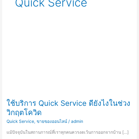
Quick Service
ใช้
บริการ
Quick
Service
ดี
ยัง
ไง
ใน
ช่วง
วิกฤต
โค
ใช้บริการ Quick Service ดียังไงในช่วง
วิด
วิกฤตโควิด
Quick Service
,
ขายของออนไลน์
/
admin
แม้ปัจจุบันในสถานการณ์ที่เราทุกคนควรงดเว้นการออกจากบ้าน […]